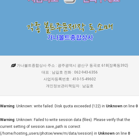
가나볼트종합상사 주소 : 광주광역시 광산구 동곡로 618(장록동392)
대표 : 남길호 전화 : 062-943-6356
사업자등록번호 : 410-15-49602
개인정보관리책임자 : 남길호
Warning
: Unknown: write failed: Disk quota exceeded (122) in
Unknown
on line
0
Warning
: Unknown: Failed to write session data (files). Please verify that the
current setting of session.save_path is correct
(/home/hosting_users/photoe/www/m/data/session) in
Unknown
on line
0